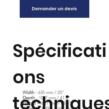
Demander un devis
Spécificati
ons
Width
- 635 mm / 25”
technique
Depth
- 1047 mm / 41.2”
Height
- 1621 mm / 63.8”
Weight
- 372lbs / 168.7 kg