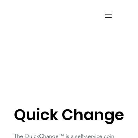
Quick Change
The QuickChange™ is a self-service coin