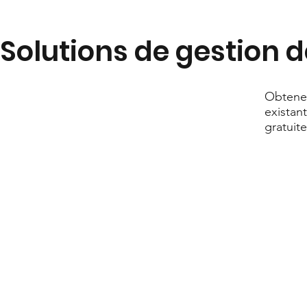
Solutions de gestion 
Obtenez
existant
gratuit