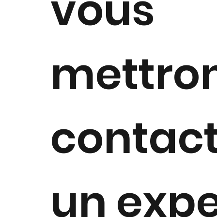
vous
mettro
contac
un expe