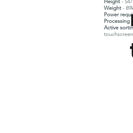
Height
- 547
Weight
- 89
Power requi
Processing 
Active sorti
touchscreen 