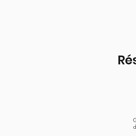
Ré
G
d