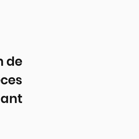
n de
èces
ant