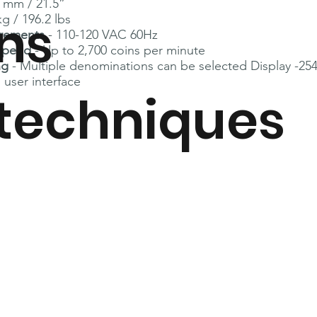
 mm / 21.5”
ns
kg / 196.2 lbs
rements
- 110-120 VAC 60Hz
speed
- Up to 2,700 coins per minute
ng
- Multiple denominations can be selected Display -2
user interface
techniques