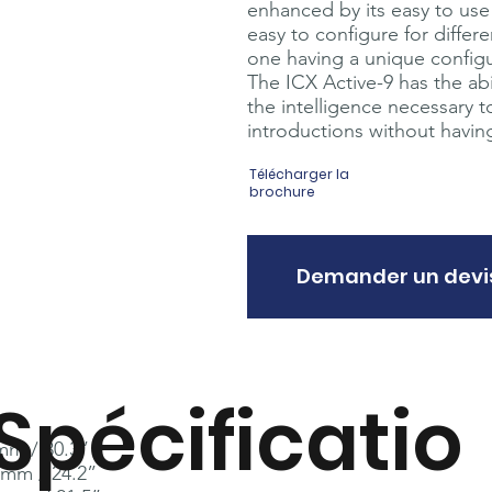
enhanced by its easy to use
easy to configure for diffe
one having a unique configu
The ICX Active-9 has the ab
the intelligence necessary t
introductions without havin
Télécharger la
brochure
Demander un devi
Spécificatio
mm / 30.3”
 mm / 24.2”