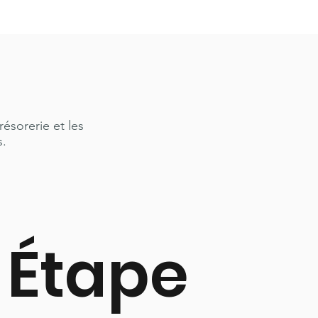
résorerie et les
s.
Étape