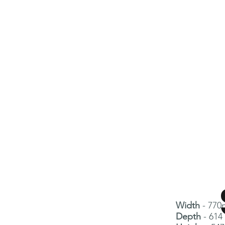
Width
- 770
Depth
- 614