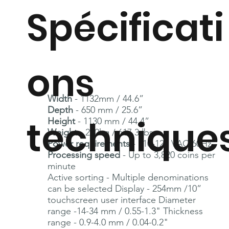
Spécificati
ons
Width
- 1132mm / 44.6”
Depth
- 650 mm / 25.6”
technique
Height
- 1130 mm / 44.4”
Weight
- 280kg / 617.3 lbs
Power requirements
- 110-120 VAC 60Hz
Processing speed
- Up to 3,820 coins per
minute
Active sorting - Multiple denominations
can be selected Display - 254mm /10”
touchscreen user interface Diameter
range -14-34 mm / 0.55-1.3" Thickness
range - 0.9-4.0 mm / 0.04-0.2"