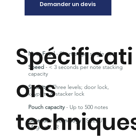
Demander un devis
Spécificati
Note Feed
- Short edge, single note
Speed
- < 3 seconds per note stacking
capacity
ons
Security
- Three levels; door lock,
keyplate & stacker lock
Pouch capacity
- Up to 500 notes
technique
Detection technology
- Size, UV,
Magnetic, IR