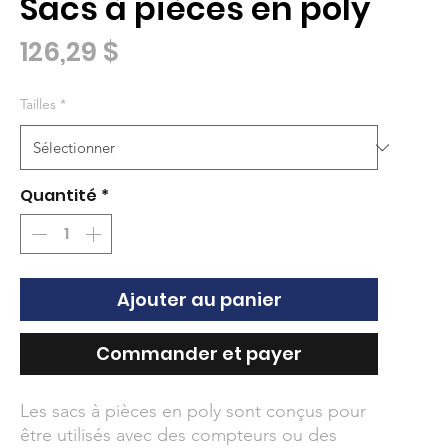
Sacs à pièces en poly
Prix
126,29 $
Tailles
*
Quantité
*
Ajouter au panier
Commander et payer
Les sacs à pièces en poly sont conçus pour
être utilisés avec des compteurs ou des